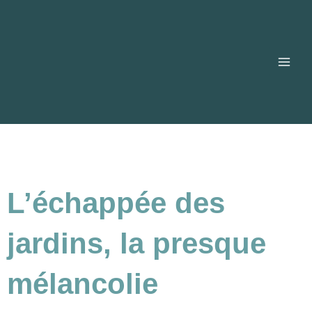
Aller
Main
au
contenu
Men
L’échappée des
jardins, la presque
mélancolie