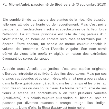
Par
Michel Aubé, passionné de Biodiversité
(3 septembre 2019)
Elle semble timide au travers des plantes de la rive, tête baissée,
telle une attitude de honte ou de recueillement. Mais c’est peine
perdue, tant l’architecture insolite et spectaculaire de la fleur force
l’attention. La structure principale est faite de cinq pétales d’un
violet intense, en forme de cornets recourbés et terminés par un
éperon. Entre chacun, un sépale de même couleur enrichit le
volume de l’ensemble. C’est l’Ancolie vulgaire. Son nom serait
dérivé du vieux latin
aquila
(= aigle), en raison des extrémités
évoquant les serres du rapace.
Appelée aussi Ancolie des jardins, c’est une espèce originaire
d’Europe, introduite et cultivée à des fins décoratives. Mais par ses
graines vagabondes et buissonnières, elle a fait peu à peu sa place
dans la flore québécoise, çà et là, dans les champs et les prés, au
bord des routes ou des cours d’eau. La forme remarquable de ses
fleurs a amené les horticulteurs à en tirer plusieurs variétés
(«cultivars»), aux coloris toujours plus variés, du blanc au noir, en
passant par diverses nuances : orange, rouge, lilas, indigo,
pourpre… L’une d’elle, la
Black Barlow
est toute noire.