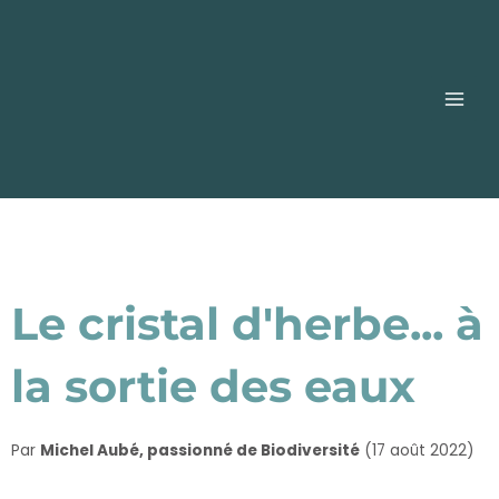
Aller
Main
au
contenu
Men
Le cristal d'herbe... à
la sortie des eaux
Par
Michel Aubé, passionné de Biodiversité
(17 août 2022)