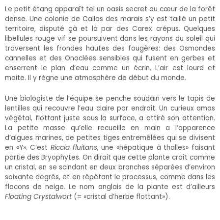
Le petit étang apparaît tel un oasis secret au cœur de la forêt
dense. Une colonie de Callas des marais s’y est taillé un petit
territoire, disputé çà et là par des Carex crépus. Quelques
libellules rouge vif se poursuivent dans les rayons du soleil qui
traversent les frondes hautes des fougères: des Osmondes
cannelles et des Onoclées sensibles qui fusent en gerbes et
enserrent le plan d’eau comme un écrin. L’air est lourd et
moite. Il y règne une atmosphère de début du monde.
Une biologiste de l’équipe se penche soudain vers le tapis de
lentilles qui recouvre l’eau claire par endroit. Un curieux amas
végétal, flottant juste sous la surface, a attiré son attention.
La petite masse qu’elle recueille en main a l’apparence
d’algues marines, de petites tiges entremêlées qui se divisent
en «Y». C’est
Riccia fluitans
, une «hépatique à thalles» faisant
partie des Bryophytes. On dirait que cette plante croît comme
un cristal, en se scindant en deux branches séparées d’environ
soixante degrés, et en répétant le processus, comme dans les
flocons de neige. Le nom anglais de la plante est d’ailleurs
Floating Crystalwort
(= «cristal d’herbe flottant»).