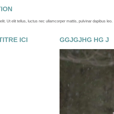
TION
it. Ut elit tellus, luctus nec ullamcorper mattis, pulvinar dapibus leo.
ITRE ICI
GGJGJHG HG J