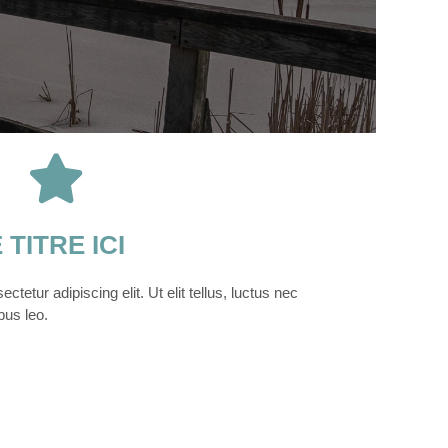
TITRE ICI
tetur adipiscing elit. Ut elit tellus, luctus nec
bus leo.