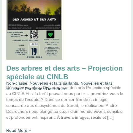
Projection
spéciale
au
CINLB
Des arbres et des arts – Projection
spéciale au CINLB
Non-classé
,
Nouvelles et faits saillants
,
Nouvelles et faits
Réserver ma place Des arbres et des arts Projection spéciale
saillants
/ Par
Karine Deslauriers
au CINLB Et si la forêt pouvait nous parler… prendriez-vous le
temps de l’écouter? Dans ce dernier film de sa trilogie
consacrée aux écosystèmes du Suroît, le réalisateur André
Desrochers nous plonge au cœur d’un monde vivant, sensible
et profondément inspirant. À travers images, récits et […]
Read More »