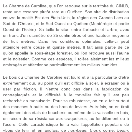
Le Charme de Caroline, que l’on retrouve sur le territoire du CINLB,
reste une essence plutôt rare au Québec. Son aire de distribution
couvre la moitié Est des États-Unis, la région des Grands Lacs au
Sud de l’Ontario, et le Sud-Ouest du Québec (Montérégie et partie
Ouest de l’Estrie). Sa taille le situe entre l’arbuste et l’arbre, avec
un tronc d’un diamètre de 25 centimètres et une hauteur moyenne
de huit mètres. Dans les conditions optimales, celle-ci peut
atteindre entre douze et quinze mètres. Il fait ainsi partie de ce
qu’on appelle le sous-étage forestier, où l’on retrouve aussi l’aulne
et le noisetier. Comme ces espèces, il tolère aisément les milieux
ombragés et affectionne particulièrement les milieux humides.
Le bois du Charme de Caroline est lourd et a la particularité d’être
extrêmement dur, au point qu’il est difficile à scier, à écraser ou à
user par friction. Il n’entre donc pas dans la fabrication de
contreplaqués et la difficulté à le travailler fait qu’il est peu
recherché en menuiserie. Pour sa robustesse, on en a fait surtout
des manches à outils ou des bras de leviers. Autrefois, on en tirait
également des étals de boucherie ou même de la vaisselle en bois,
en raison de sa résistance aux craquelures, au fendillement ou à
l’usure. Cette caractéristique lui a valu l’appellation populaire de
«bois de fer» et en anglais, de
hornbeam
(
horn
: corne,
beam
: