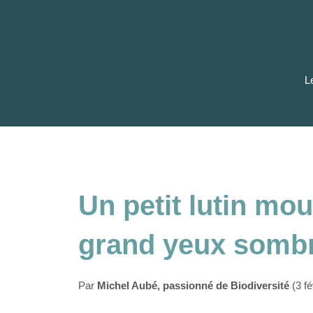
Aller
au
contenu
L
Un petit lutin mo
grand yeux somb
Par
Michel Aubé, passionné de Biodiversité
(3 fé