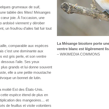
quelques grumeaux de suif,
e une tablée des fêtes! Mésanges
 cœur joie. À l’occasion, une
co ardoisé viennent y dérober
un froufrou d’ailes fait fuir tout
La Mésange bicolore porte une p
a taille, comparable aux espèces
ventre blanc est légèrement lis
is c’est une dominante aux
– WIKIMEDIA COMMONS
 est gris perle, et son ventre
, dessous l’aile. Ses yeux
e plus grands et lui donne souvent
uste, elle a une petite moustache
e évoque un bonnet de lutin.
la moitié Est des États-Unis.
, cette espèce étend de plus en
ultiplication des mangeoires… et
s de feuillus et visite volontiers