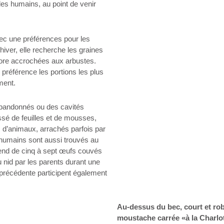
des humains, au point de venir
ec une préférences pour les
hiver, elle recherche les graines
core accrochées aux arbustes.
 préférence les portions les plus
ment.
abandonnés ou des cavités
sé de feuilles et de mousses,
s d’animaux, arrachés parfois par
 humains sont aussi trouvés au
rend de cinq à sept œufs couvés
 nid par les parents durant une
e précédente participent également
Au-dessus du bec, court et rob
moustache carrée «à la Charlot