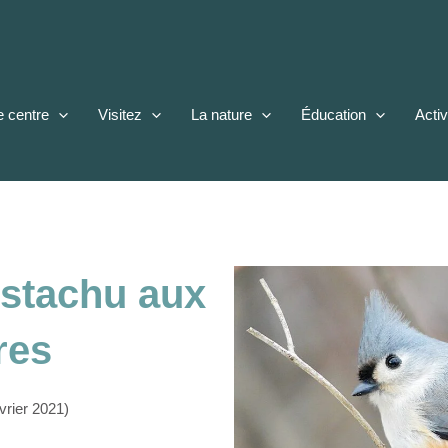
e centre
Visitez
La nature
Éducation
Activ
ustachu aux
res
vrier 2021)