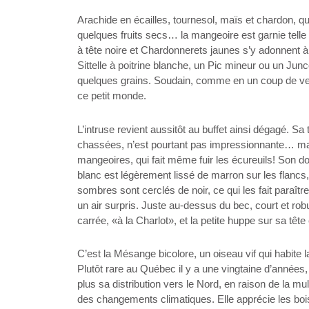
Arachide en écailles, tournesol, maïs et chardon, 
quelques fruits secs… la mangeoire est garnie tell
à tête noire et Chardonnerets jaunes s’y adonnent à
Sittelle à poitrine blanche, un Pic mineur ou un Jun
quelques grains. Soudain, comme en un coup de vent, 
ce petit monde.
L’intruse revient aussitôt au buffet ainsi dégagé. S
chassées, n’est pourtant pas impressionnante… ma
mangeoires, qui fait même fuir les écureuils! Son dos
blanc est légèrement lissé de marron sur les flancs
sombres sont cerclés de noir, ce qui les fait paraîtr
un air surpris. Juste au-dessus du bec, court et rob
carrée, «à la Charlot», et la petite huppe sur sa têt
C’est la Mésange bicolore, un oiseau vif qui habite 
Plutôt rare au Québec il y a une vingtaine d’années
plus sa distribution vers le Nord, en raison de la m
des changements climatiques. Elle apprécie les boisé